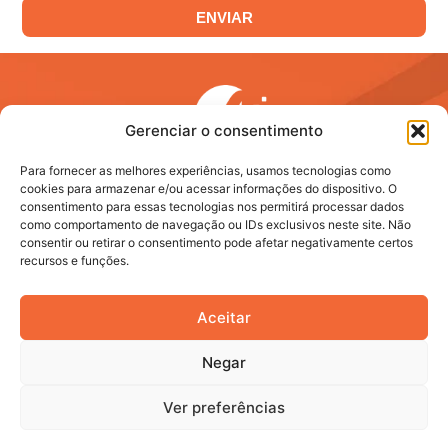
ENVIAR
Gerenciar o consentimento
Para fornecer as melhores experiências, usamos tecnologias como
cookies para armazenar e/ou acessar informações do dispositivo. O
consentimento para essas tecnologias nos permitirá processar dados
CNPJ 30.447.340/0001-26
como comportamento de navegação ou IDs exclusivos neste site. Não
Institucional
consentir ou retirar o consentimento pode afetar negativamente certos
recursos e funções.
Contato
Aceitar
Rua Professora Lidia Helena Frandsen Stuhr, 242
Birigui - São Paulo
Negar
(18) 3638-4906
Ver preferências